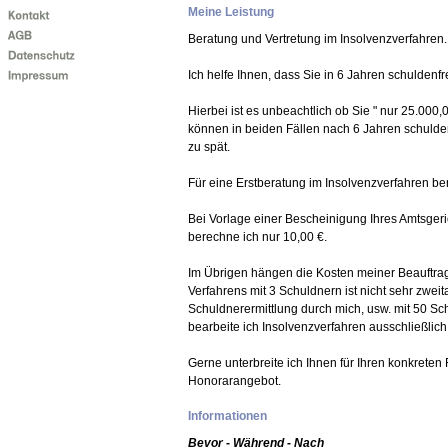
Meine Leistung
Beratung und Vertretung im Insolvenzverfahren.
Ich helfe Ihnen, dass Sie in 6 Jahren schuldenfre
Hierbei ist es unbeachtlich ob Sie " nur 25.000,
können in beiden Fällen nach 6 Jahren schuldenf
zu spät.
Für eine Erstberatung im Insolvenzverfahren be
Bei Vorlage einer Bescheinigung Ihres Amtsgeri
berechne ich nur 10,00 €.
Im Übrigen hängen die Kosten meiner Beauftrag
Verfahrens mit 3 Schuldnern ist nicht sehr zweit
Schuldnerermittlung durch mich, usw. mit 50 Sch
bearbeite ich Insolvenzverfahren ausschließlic
Gerne unterbreite ich Ihnen für Ihren konkrete
Honorarangebot.
Informationen
Bevor - Während - Nach