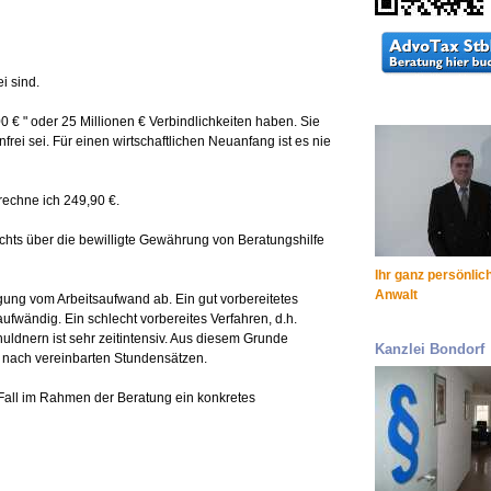
i sind.
00 € " oder 25 Millionen € Verbindlichkeiten haben. Sie
rei sei. Für einen wirtschaftlichen Neuanfang ist es nie
rechne ich 249,90 €.
chts über die bewilligte Gewährung von Beratungshilfe
Ihr ganz persönlic
Anwalt
ung vom Arbeitsaufwand ab. Ein gut vorbereitetes
aufwändig. Ein schlecht vorbereites Verfahren, d.h.
uldnern ist sehr zeitintensiv. Aus diesem Grunde
Kanzlei Bondorf
h nach vereinbarten Stundensätzen.
n Fall im Rahmen der Beratung ein konkretes