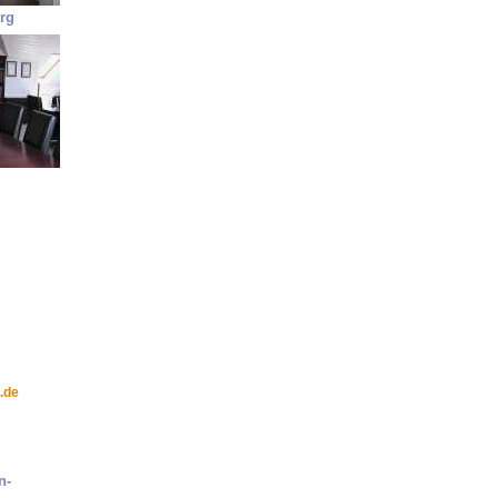
rg
.de
n-