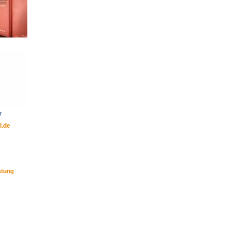
r
l.de
atung