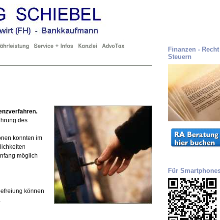
Finanzen - Recht 
Steuern
enzverfahren.
führung des
sonen konnten im
ichkeiten
anfang möglich
Für Smartphone
befreiung können
.