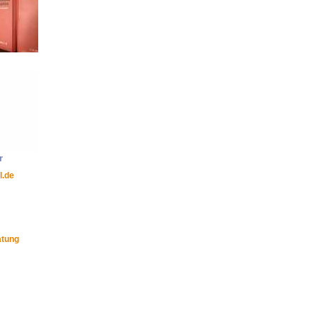
r
l.de
atung