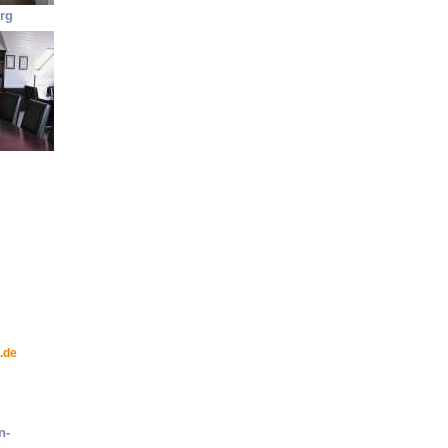
rg
.de
n-