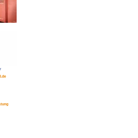
r
l.de
atung