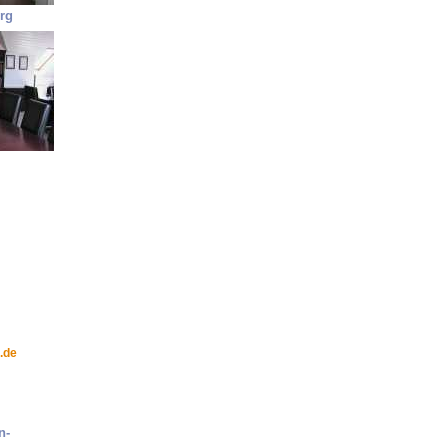
rg
.de
n-