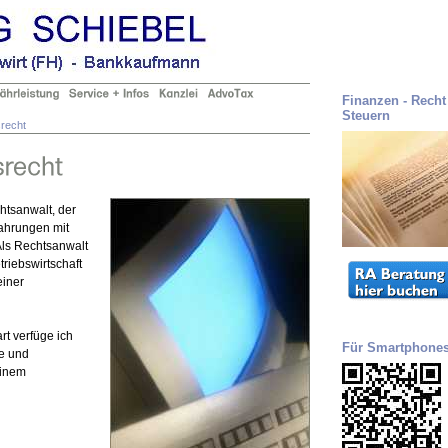
Finanzen - Recht 
Steuern
recht
htsanwalt, der
fahrungen mit
 Als Rechtsanwalt
riebswirtschaft
einer
rt verfüge ich
Für Smartphone
se und
einem